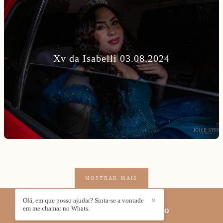
Xv da Isabelli 03.08.2024
MOSTRAR MAIS
Olá, em que posso ajudar? Sinta-se a vontade
✕
em me chamar no Whats.
JOICE STEIN FOTOGRAFIA
/
CONTATO