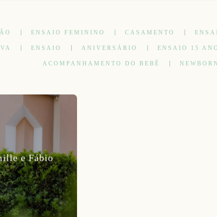
ÇÃO
ENSAIO FEMININO
CASAMENTO
ENSA
IVA
ENSAIO
ANIVERSÁRIO
ENSAIO 15 AN
ACOMPANHAMENTO DO BEBÊ
NEWBOR
lle e Fábio