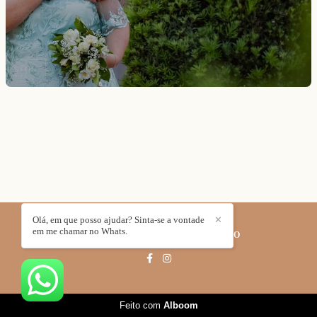
Olá, em que posso ajudar? Sinta-se a vontade
✕
em me chamar no Whats.
JOICE STEIN FOTOGRAFIA
/
CONTATO
Feito com
Alboom