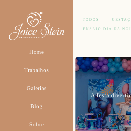
TODOS
GESTA
ENSAIO DIA DA NO
Home
Trabalhos
Galerias
A festa diverti
Blog
Sobre