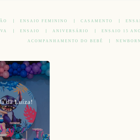
ÇÃO
ENSAIO FEMININO
CASAMENTO
ENSA
IVA
ENSAIO
ANIVERSÁRIO
ENSAIO 15 AN
ACOMPANHAMENTO DO BEBÊ
NEWBOR
da da Luíza!