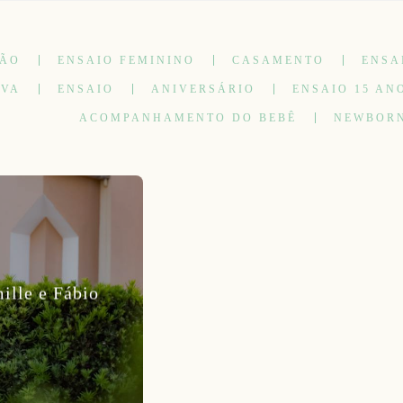
ÇÃO
ENSAIO FEMININO
CASAMENTO
ENSA
IVA
ENSAIO
ANIVERSÁRIO
ENSAIO 15 AN
ACOMPANHAMENTO DO BEBÊ
NEWBOR
lle e Fábio