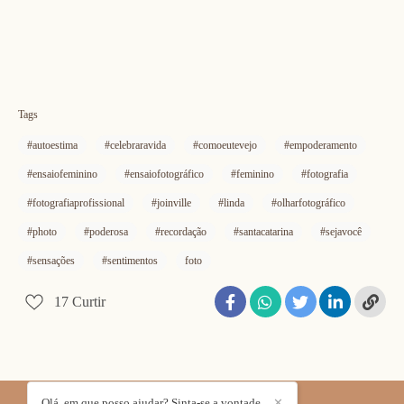
Tags
#autoestima
#celebraravida
#comoeutevejo
#empoderamento
#ensaiofeminino
#ensaiofotográfico
#feminino
#fotografia
#fotografiaprofissional
#joinville
#linda
#olharfotográfico
#photo
#poderosa
#recordação
#santacatarina
#sejavocê
#sensações
#sentimentos
foto
17
Curtir
Olá, em que posso ajudar? Sinta-se a vontade
✕